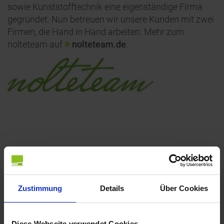
sowie Kunststofftechnik eine eigenständige Firma
gegründet. Nun betreuen wir unsere Kunden mit zwei
Firmen, die Hand in Hand arbeiten. Mehr zum
nolteteam auf
nolteteam.de
.
Broschüre
12 ausgewählte Leistungen, die
sie voran bringen
Zustimmung
Details
Über Cookies
PDF
,
1,59 MB
Diese Webseite verwendet Cookies