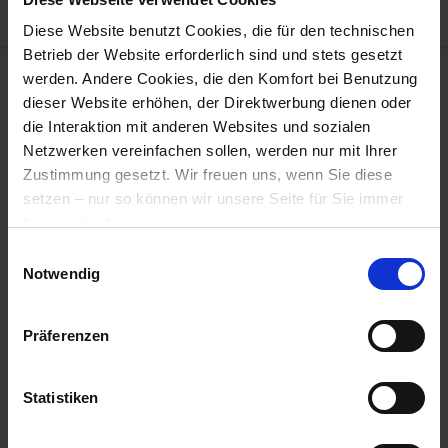
Diese Website benutzt Cookies, die für den technischen
Betrieb der Website erforderlich sind und stets gesetzt
werden. Andere Cookies, die den Komfort bei Benutzung
Zukunft hat
dieser Website erhöhen, der Direktwerbung dienen oder
die Interaktion mit anderen Websites und sozialen
Herkunft - die
Netzwerken vereinfachen sollen, werden nur mit Ihrer
Zustimmung gesetzt. Wir freuen uns, wenn Sie diese
Historie der
setzen – nur so können wir unsere Seite für Sie immer
besser machen.
noltegruppe
Einwilligungsauswahl
Hier geht es zu der
Datenschutzerklärung
und zum
Notwendig
Impressum
.
Präferenzen
Statistiken