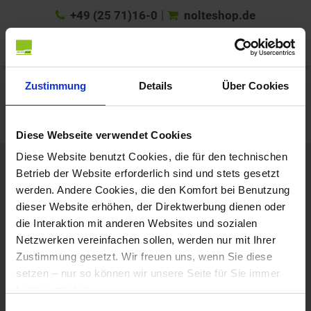
+49 (25 71)16-0
nolteshop.de
Start
Carl Nolte Technik
Zustimmung
Details
Über Cookies
Diese Webseite verwendet Cookies
Diese Website benutzt Cookies, die für den technischen
Betrieb der Website erforderlich sind und stets gesetzt
Ihr Kontakt zu uns
werden. Andere Cookies, die den Komfort bei Benutzung
Carl Nolte Technik GmbH
dieser Website erhöhen, der Direktwerbung dienen oder
Mergenthalerstr. 11 – 17
die Interaktion mit anderen Websites und sozialen
48268 Greven
Netzwerken vereinfachen sollen, werden nur mit Ihrer
Zustimmung gesetzt. Wir freuen uns, wenn Sie diese
+49 (25 71) 16-0
setzen – nur so können wir unsere Seite für Sie immer
+49 (25 71) 16-499
besser machen.
info@carlnolte.de