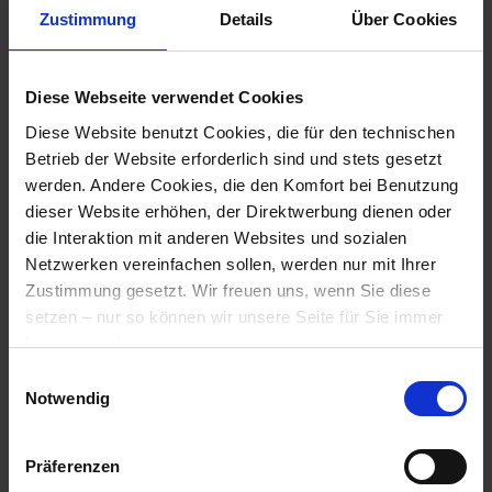
vermeiden.
Zustimmung
Details
Über Cookies
Freuen Sie sich auf innovative Produkte,
praxisnahe Vorführungen, interaktive Aktionen
Diese Webseite verwendet Cookies
und wertvolle Impulse für mehr Sicherheit,
Diese Website benutzt Cookies, die für den technischen
Effizienz und Ergonomie in Ihrem Unternehmen.
Betrieb der Website erforderlich sind und stets gesetzt
Diese Live-Spots mit beispielhaften
werden. Andere Cookies, die den Komfort bei Benutzung
Arbeitssituationen erwarten Sie:
dieser Website erhöhen, der Direktwerbung dienen oder
• Effizienz & Ergonomie
die Interaktion mit anderen Websites und sozialen
• Form & Funktion
Netzwerken vereinfachen sollen, werden nur mit Ihrer
• Technik & Transport
Zustimmung gesetzt. Wir freuen uns, wenn Sie diese
• Höhen & Tiefen
setzen – nur so können wir unsere Seite für Sie immer
besser machen.
Holen Sie sich neue Impulse für Ihren Betrieb,
Einwilligungsauswahl
tauschen Sie sich mit unseren Fachspezialisten
Hier geht es zu der
Datenschutzerklärung
und zum
Notwendig
aus und entdecken Sie Lösungen, die den
Impressum
.
Unterschied machen.
Präferenzen
An wen richtet sich die carlnolte aktiv-messe?