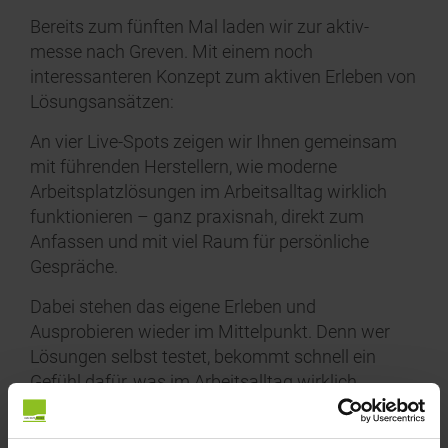
Bereits zum fünften Mal laden wir zur aktiv-
messe nach Greven. Mit einem noch
interessanteren Konzept zum aktiven Erleben von
Lösungsansätzen:
An vier Live-Spots zeigen wir Ihnen gemeinsam
mit führenden Herstellern, wie moderne
Arbeitsplatzlösungen im Arbeitsalltag wirklich
funktionieren – ganz praxisnah, direkt zum
Anfassen und mit viel Raum für persönliche
Gespräche.
Dabei stehen das eigene Erleben und
Ausprobieren wieder im Mittelpunkt. Denn wer
Lösungen selbst testet, bekommt schnell ein
Gefühl dafür, was im Arbeitsalltag wirklich
funktioniert. Das spart Zeit, erleichtert
Entscheidungen und hilft, Probleme zu