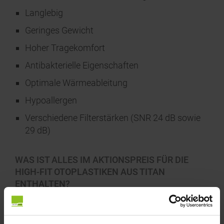
Langlebig
Geringes Gewicht
Hoher Tragekomfort
Antibakterielle Eigenschaften
Optimale Wärmeableitung
Hypoallergen
Verschiedene Filterstärken (SNR 24 dB sowie
29 dB)
WAS IST ALLES IM AKTIONSPREIS FÜR DIE
HIGH-FIT OTOPLASTIKEN AUS TITAN
ENTHALTEN?
Nutzen Sie den
Einführungspreis
für die neuen
uvex high-fit titan Otoplastiken.
Aktionszeitraum
bis 30.6.2026 (Abformung muss bis zu diesem