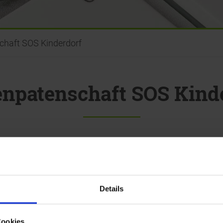
chaft SOS Kinderdorf
npatenschaft SOS Kind
ktes Zuhause
nicht selbstverständlich.
Vielen
ür ein gesundes Aufwachsen mit
Zukunftschancen
.
n auf der ganzen Welt. Das besondere an dem
erden erfüllt, sondern auch ein
familiäres Umfeld
Details
tbewusste Entwicklung und Nutzung der eigenen
als nolteteam die SOS-Kinderdörfer mit einer
Cookies