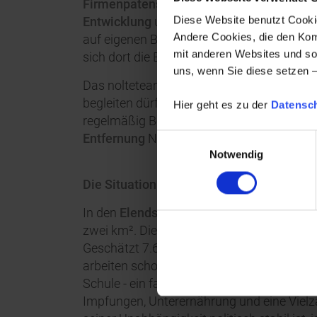
Firmenpatenschaft
- und das schon seit vi
Diese Website benutzt Cookie
Entwicklung
unserer bisherigen Patenkinde
Andere Cookies, die den Komf
auf eigenen Beinen stehen bzw. zum Teil i
mit anderen Websites und so
sich dort die Bedingungen verbessert habe
uns, wenn Sie diese setzen 
Das nolteteam setzt sein Engagement mi
begleiten dürfen, einem neunjährigen Mä
Hier geht es zu der
Datensc
regelmäßig Berichte über das Leben des Kin
Entfernung
Nähe schaffen. Z. B. die Leide
Einwilligungsauswahl
Notwendig
Die Situation in Dakar (Senegal), wo unse
In den
Elendsvierteln
am Stadtrand von D
zwei km². Die Lage auf einer Halbinsel so
Geschätzt 7.600 Kinder ab 2 Jahren schlaf
arbeiten schon in jungen Jahren als
Laste
Schule - ein fatale Ausgangssituation fü
Impfungen, Unterernährung und eine Vielz