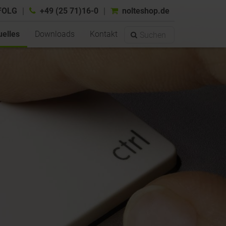
FOLG
+49 (25 71)16-0
nolteshop.de
uelles
Downloads
Kontakt
enzbereiche
026
rechpartner
eistungen
r
n
ar
Lehrgänge
 Abmeldung
Onlineshop