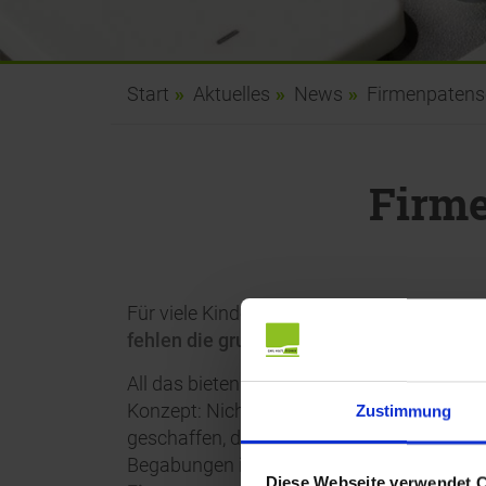
Start
Aktuelles
News
Firmenpatens
Firme
Für viele Kinder auf dieser Welt ist ein
inta
fehlen die grundlegenden Bedingungen
f
All das bieten die
SOS-Kinderdörfer
Kinder
Konzept: Nicht nur die Grundbedürfnisse w
Zustimmung
geschaffen, das die Basis für eine selbs
Begabungen ist. Deshalb unterstützen wir 
Diese Webseite verwendet 