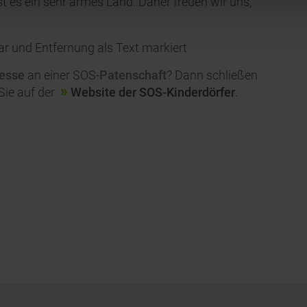
ist es ein sehr armes Land. Daher freuen wir uns,
resse
an einer SOS-
Patenschaft
? Dann schließen
 Sie auf der
Website der SOS-Kinderdörfer
.